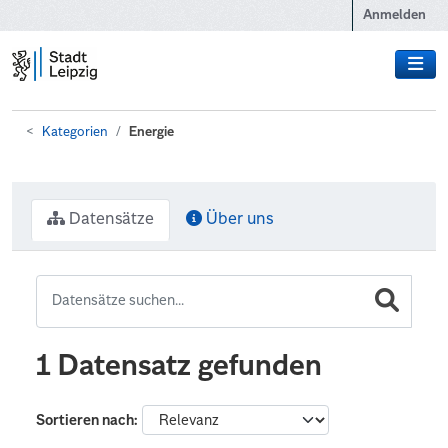
Zum Hauptinhalt wechseln
Anmelden
Kategorien
Energie
Datensätze
Über uns
1 Datensatz gefunden
Sortieren nach