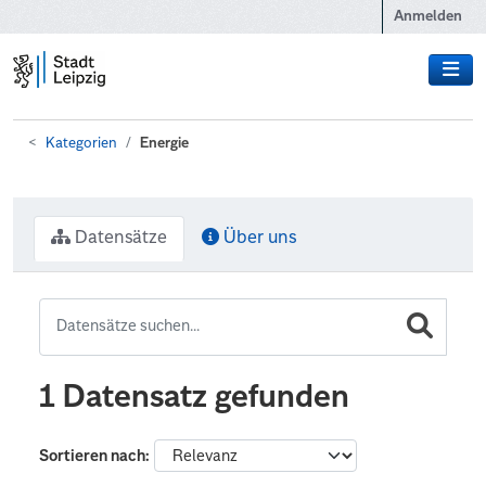
Zum Hauptinhalt wechseln
Anmelden
Kategorien
Energie
Datensätze
Über uns
1 Datensatz gefunden
Sortieren nach