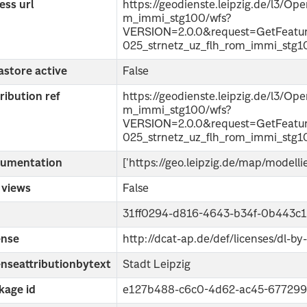
ess url
https://geodienste.leipzig.de/l3/O
m_immi_stg100/wfs?
VERSION=2.0.0&request=GetFeat
025_strnetz_uz_flh_rom_immi_stg
astore active
False
ribution ref
https://geodienste.leipzig.de/l3/O
m_immi_stg100/wfs?
VERSION=2.0.0&request=GetFeat
025_strnetz_uz_flh_rom_immi_stg1
umentation
['https://geo.leipzig.de/map/modelli
 views
False
31ff0294-d816-4643-b34f-0b443c1
ense
http://dcat-ap.de/def/licenses/dl-by
enseattributionbytext
Stadt Leipzig
kage id
e127b488-c6c0-4d62-ac45-67729