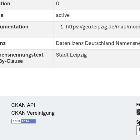
ition
0
te
active
umentation
https://geo.leipzig.de/map/mode
enz
Datenlizenz Deutschland Namensn
ensnennungstext
Stadt Leipzig
 By-Clause
E
CKAN API
CKAN Vereinigung
S