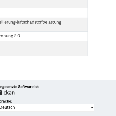
llierung-luftschadstoffbelastung
ennung 2.0
ingesetzte Software ist
prache