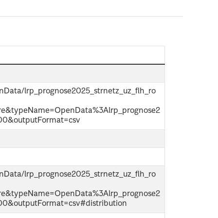
penData/lrp_prognose2025_strnetz_uz_flh_ro
ure&typeName=OpenData%3Alrp_prognose2
100&outputFormat=csv
penData/lrp_prognose2025_strnetz_uz_flh_ro
ure&typeName=OpenData%3Alrp_prognose2
00&outputFormat=csv#distribution