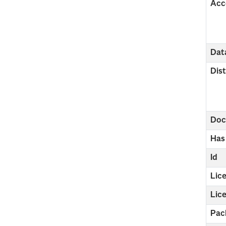
Acc
Dat
Dist
Doc
Has
Id
Lic
Lic
Pac