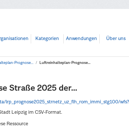
rganisationen
Kategorien
Anwendungen
Über uns
alteplan-Prognose...
Luftreinhalteplan-Prognose...
e Straße 2025 der...
lh_rom_immi_stg100/wfs?VERSION=2.0.0&request=GetFeature&typeName=OpenData%3Alrp_prognose2025_strnetz_uz_flh_
Stadt Leipzig im CSV-Format.
ese Ressource