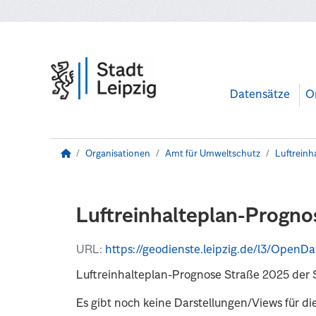
Zum Hauptinhalt wechseln
Datensätze
O
Organisationen
Amt für Umweltschutz
Luftreinh
Luftreinhalteplan-Prognos
URL:
https://geodienste.leipzig.de/l3/OpenData/lrp_prognose2025_strnetz_uz_f
Luftreinhalteplan-Prognose Straße 2025 der 
Es gibt noch keine Darstellungen/Views für di