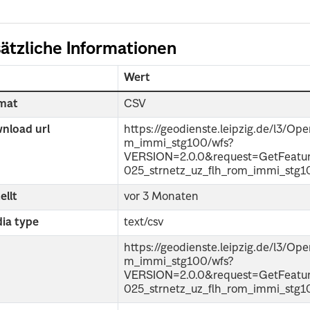
ätzliche Informationen
d
Wert
mat
CSV
nload url
https://geodienste.leipzig.de/l3/O
m_immi_stg100/wfs?
VERSION=2.0.0&request=GetFeat
025_strnetz_uz_flh_rom_immi_stg
ellt
vor 3 Monaten
ia type
text/csv
https://geodienste.leipzig.de/l3/O
m_immi_stg100/wfs?
VERSION=2.0.0&request=GetFeat
025_strnetz_uz_flh_rom_immi_stg1