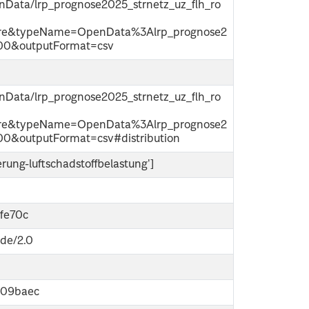
penData/lrp_prognose2025_strnetz_uz_flh_ro
ure&typeName=OpenData%3Alrp_prognose2
100&outputFormat=csv
penData/lrp_prognose2025_strnetz_uz_flh_ro
ure&typeName=OpenData%3Alrp_prognose2
00&outputFormat=csv#distribution
erung-luftschadstoffbelastung']
fe70c
-de/2.0
909baec