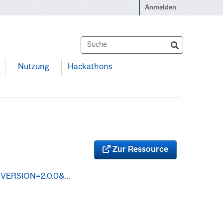
Anmelden
Nutzung
Hackathons
Zur Ressource
rom_immi_stg100&outputFormat=csv