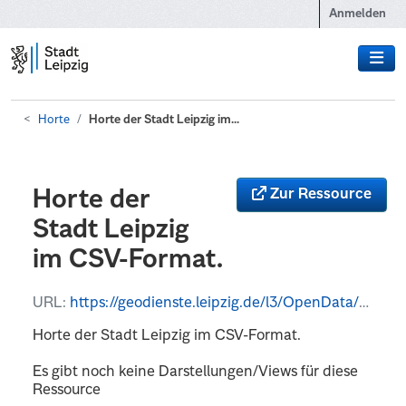
Zum Hauptinhalt wechseln
Anmelden
Horte
Horte der Stadt Leipzig im...
Zur Ressource
Horte der
Stadt Leipzig
im CSV-Format.
URL:
https://geodienste.leipzig.de/l3/OpenData/wfs?VERSION=1.3.0&REQUEST=getFeature&typeName=OpenData%3Ahort&format_options=filename:Horte_Stadt_Leipzig&outputFormat=csv
Horte der Stadt Leipzig im CSV-Format.
Es gibt noch keine Darstellungen/Views für diese
Ressource