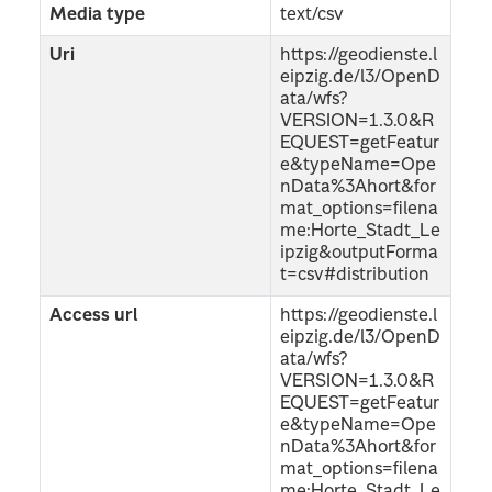
Media type
text/csv
Uri
https://geodienste.l
eipzig.de/l3/OpenD
ata/wfs?
VERSION=1.3.0&R
EQUEST=getFeatur
e&typeName=Ope
nData%3Ahort&for
mat_options=filena
me:Horte_Stadt_Le
ipzig&outputForma
t=csv#distribution
Access url
https://geodienste.l
eipzig.de/l3/OpenD
ata/wfs?
VERSION=1.3.0&R
EQUEST=getFeatur
e&typeName=Ope
nData%3Ahort&for
mat_options=filena
me:Horte_Stadt_Le