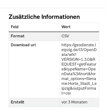
Zusätzliche Informationen
Feld
Wert
Format
CSV
Download url
https://geodienste.l
eipzig.de/l3/OpenD
ata/wfs?
VERSION=1.3.0&R
EQUEST=getFeatur
e&typeName=Ope
nData%3Ahort&for
mat_options=filena
me:Horte_Stadt_Le
ipzig&outputForma
t=csv
Erstellt
vor 3 Monaten