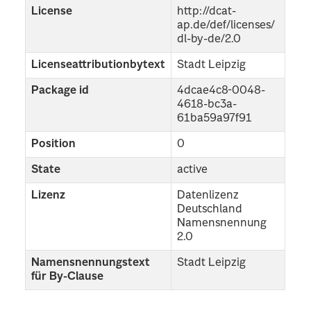
License
http://dcat-
ap.de/def/licenses/
dl-by-de/2.0
Licenseattributionbytext
Stadt Leipzig
Package id
4dcae4c8-0048-
4618-bc3a-
61ba59a97f91
Position
0
State
active
Lizenz
Datenlizenz
Deutschland
Namensnennung
2.0
Namensnennungstext
Stadt Leipzig
für By-Clause