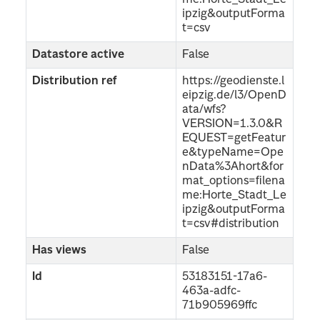
ipzig&outputForma
t=csv
Datastore active
False
Distribution ref
https://geodienste.l
eipzig.de/l3/OpenD
ata/wfs?
VERSION=1.3.0&R
EQUEST=getFeatur
e&typeName=Ope
nData%3Ahort&for
mat_options=filena
me:Horte_Stadt_Le
ipzig&outputForma
t=csv#distribution
Has views
False
Id
53183151-17a6-
463a-adfc-
71b905969ffc