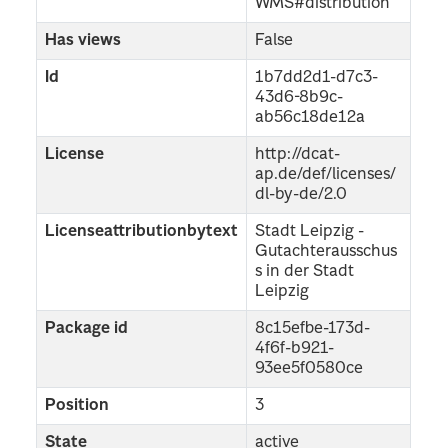
WMS#distribution
Has views
False
Id
1b7dd2d1-d7c3-
43d6-8b9c-
ab56c18de12a
License
http://dcat-
ap.de/def/licenses/
dl-by-de/2.0
Licenseattributionbytext
Stadt Leipzig -
Gutachterausschus
s in der Stadt
Leipzig
Package id
8c15efbe-173d-
4f6f-b921-
93ee5f0580ce
Position
3
State
active