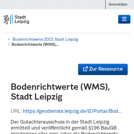
Zum Hauptinhalt wechseln
Anmelden
Bodenrichtwerte 2023, Stadt Leipzig
Bodenrichtwerte (WMS),...
Zur Ressource
Bodenrichtwerte (WMS),
Stadt Leipzig
URL:
https://geodienste.leipzig.de/l2/Portal/Bodenrichtwerte/MapServer/WMSServer?REQUEST=GetCapabilities&SERVICE=WMS
Der Gutachterausschuss in der Stadt Leipzig
ermittelt und veröffentlicht gemäß §196 BauGB