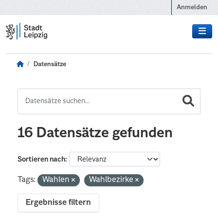
Zum Hauptinhalt wechseln
Anmelden
Datensätze
16 Datensätze gefunden
Sortieren nach
Tags:
Wahlen
Wahlbezirke
Ergebnisse filtern