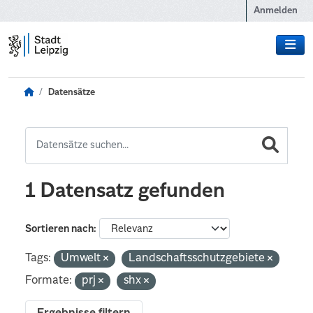
Zum Hauptinhalt wechseln
Anmelden
Datensätze
1 Datensatz gefunden
Sortieren nach
Tags:
Umwelt
Landschaftsschutzgebiete
Formate:
prj
shx