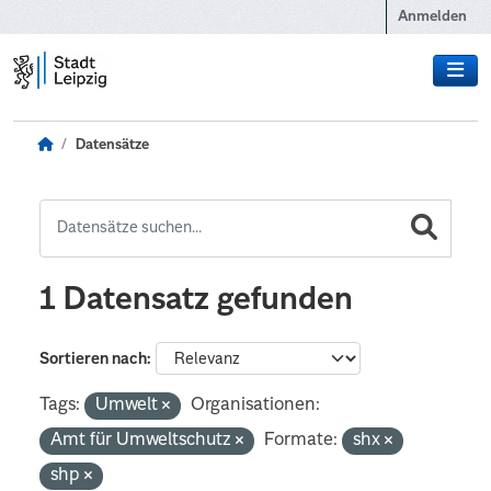
Zum Hauptinhalt wechseln
Anmelden
Datensätze
1 Datensatz gefunden
Sortieren nach
Tags:
Umwelt
Organisationen:
Amt für Umweltschutz
Formate:
shx
shp