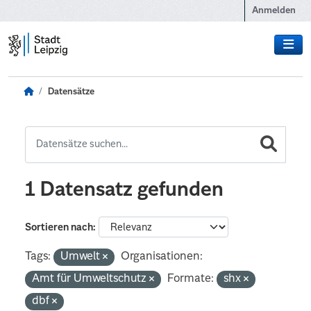
Zum Hauptinhalt wechseln
Anmelden
Datensätze
1 Datensatz gefunden
Sortieren nach
Tags:
Umwelt
Organisationen:
Amt für Umweltschutz
Formate:
shx
dbf