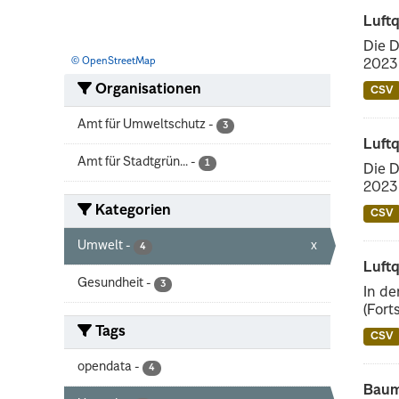
Luftq
Die D
© OpenStreetMap
2023 
Organisationen
CSV
Amt für Umweltschutz
-
3
Luft
Amt für Stadtgrün...
-
1
Die D
2023 
Kategorien
CSV
Umwelt
-
x
4
Luftq
Gesundheit
-
3
In d
(Fort
Tags
CSV
opendata
-
4
Baum