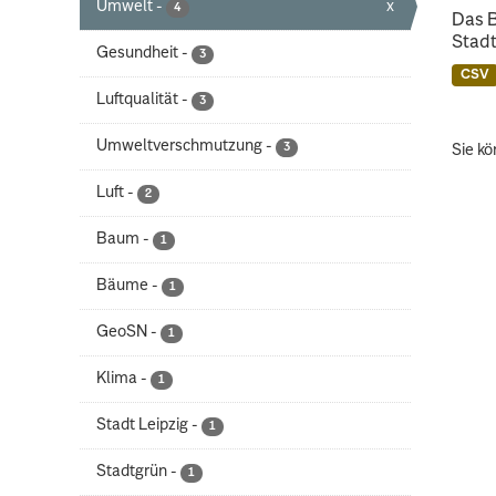
Umwelt
-
x
4
Das 
Stadt
Gesundheit
-
3
CSV
Luftqualität
-
3
Umweltverschmutzung
-
3
Sie kö
Luft
-
2
Baum
-
1
Bäume
-
1
GeoSN
-
1
Klima
-
1
Stadt Leipzig
-
1
Stadtgrün
-
1