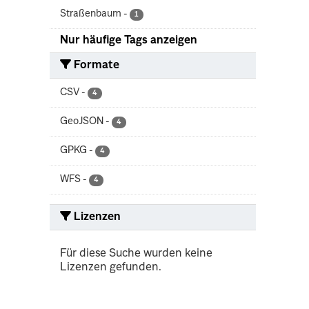
Straßenbaum
-
1
Nur häufige Tags anzeigen
Formate
CSV
-
4
GeoJSON
-
4
GPKG
-
4
WFS
-
4
Lizenzen
Für diese Suche wurden keine
Lizenzen gefunden.