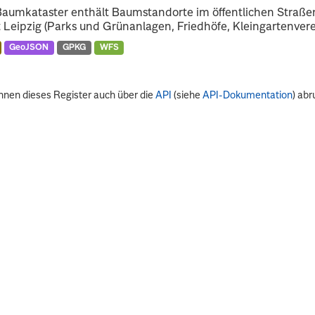
Baumkataster enthält Baumstandorte im öffentlichen Straß
 Leipzig (Parks und Grünanlagen, Friedhöfe, Kleingartenverei
GeoJSON
GPKG
WFS
nnen dieses Register auch über die
API
(siehe
API-Dokumentation
) abr