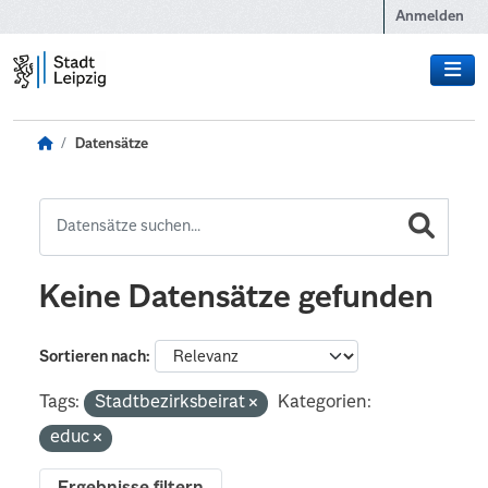
Zum Hauptinhalt wechseln
Anmelden
Datensätze
Keine Datensätze gefunden
Sortieren nach
Tags:
Stadtbezirksbeirat
Kategorien:
educ