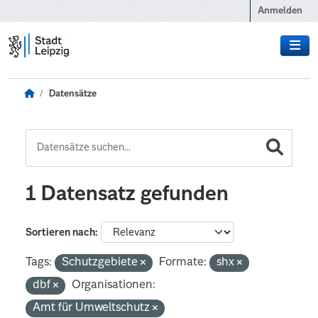
Zum Hauptinhalt wechseln
Anmelden
Datensätze
1 Datensatz gefunden
Sortieren nach
Tags:
Schutzgebiete
Formate:
shx
dbf
Organisationen:
Amt für Umweltschutz