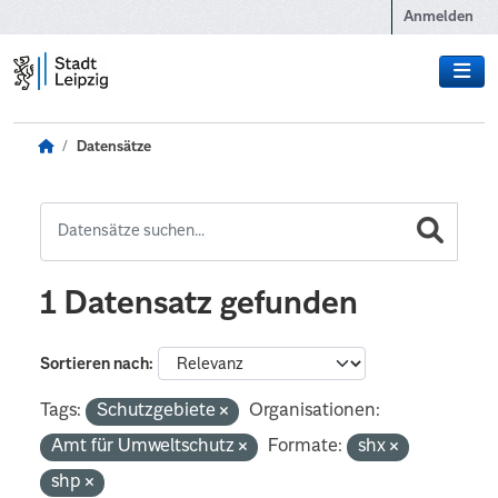
Zum Hauptinhalt wechseln
Anmelden
Datensätze
1 Datensatz gefunden
Sortieren nach
Tags:
Schutzgebiete
Organisationen:
Amt für Umweltschutz
Formate:
shx
shp