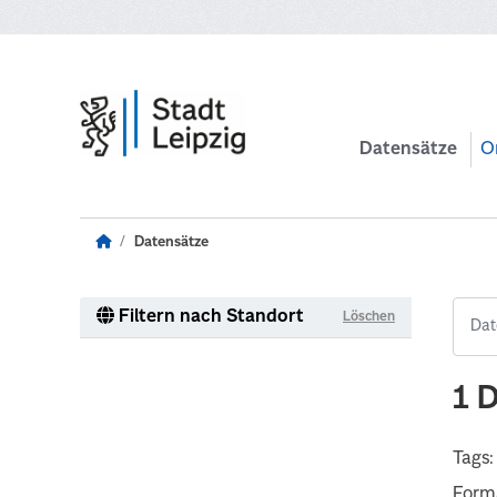
Zum Hauptinhalt wechseln
Datensätze
O
Datensätze
Filtern nach Standort
Löschen
1 
Tags:
Form