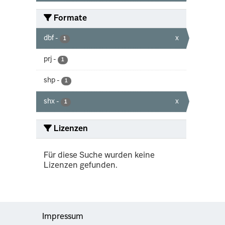
Formate
dbf
-
x
1
prj
-
1
shp
-
1
shx
-
x
1
Lizenzen
Für diese Suche wurden keine
Lizenzen gefunden.
Impressum