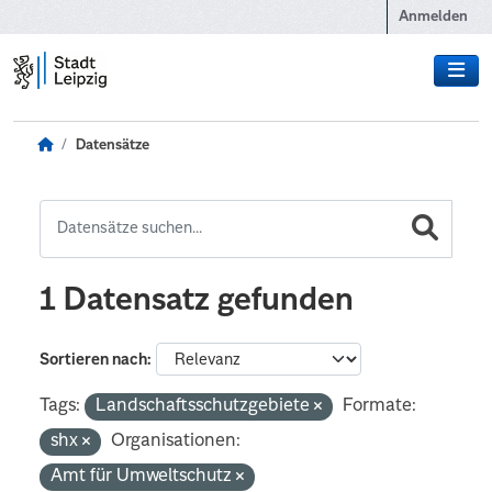
Zum Hauptinhalt wechseln
Anmelden
Datensätze
1 Datensatz gefunden
Sortieren nach
Tags:
Landschaftsschutzgebiete
Formate:
shx
Organisationen:
Amt für Umweltschutz