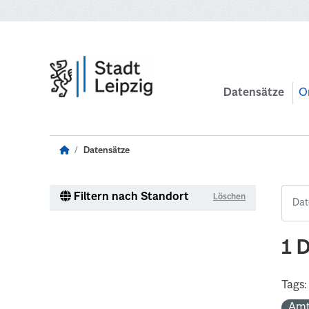
Zum Hauptinhalt wechseln
Datensätze
O
Datensätze
Filtern nach Standort
Löschen
1 
Tags:
Amt