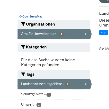
Land
© OpenStreetMap
Diese
Organisationen
Grenz
shp
Amt für Umweltschutz
-
x
1
Kategorien
Sie kö
Für diese Suche wurden keine
Kategorien gefunden.
Tags
Landschaftsschutzgebiete
-
x
1
Schutzgebiete
-
1
Umwelt
-
1