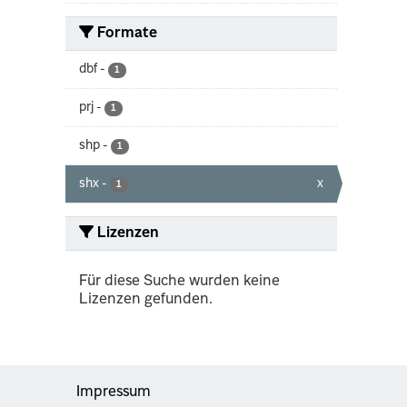
Formate
dbf
-
1
prj
-
1
shp
-
1
shx
-
x
1
Lizenzen
Für diese Suche wurden keine
Lizenzen gefunden.
Impressum