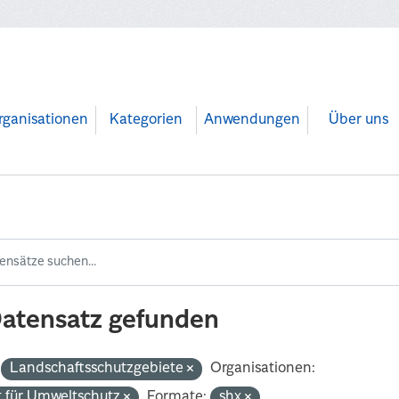
rganisationen
Kategorien
Anwendungen
Über uns
Datensatz gefunden
Landschaftsschutzgebiete
Organisationen:
 für Umweltschutz
Formate:
shx