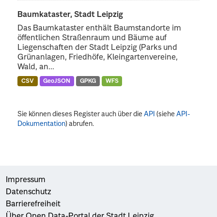
Baumkataster, Stadt Leipzig
Das Baumkataster enthält Baumstandorte im
öffentlichen Straßenraum und Bäume auf
Liegenschaften der Stadt Leipzig (Parks und
Grünanlagen, Friedhöfe, Kleingartenvereine,
Wald, an...
CSV
GeoJSON
GPKG
WFS
Sie können dieses Register auch über die
API
(siehe
API-
Dokumentation
) abrufen.
Impressum
Datenschutz
Barrierefreiheit
Über Open Data-Portal der Stadt Leipzig