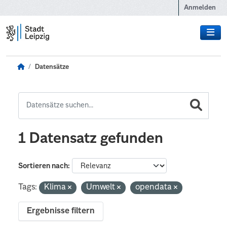
Zum Hauptinhalt wechseln
Anmelden
Datensätze
1 Datensatz gefunden
Sortieren nach
Tags:
Klima
Umwelt
opendata
Ergebnisse filtern