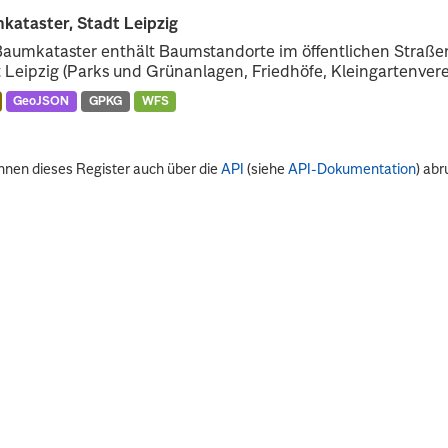
kataster, Stadt Leipzig
Baumkataster enthält Baumstandorte im öffentlichen Straß
 Leipzig (Parks und Grünanlagen, Friedhöfe, Kleingartenverei
GeoJSON
GPKG
WFS
nnen dieses Register auch über die
API
(siehe
API-Dokumentation
) abr