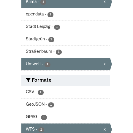
Klima
-
x
1
opendata
-
1
Stadt Leipzig
-
1
Stadtgrün
-
1
Straßenbaum
-
1
Umwelt
-
x
1
Formate
CSV
-
1
GeoJSON
-
1
GPKG
-
1
WFS
-
x
1