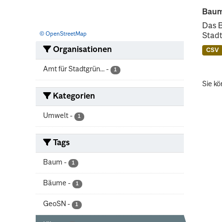
Baum
Das 
© OpenStreetMap
Stadt
Organisationen
CSV
Amt für Stadtgrün...
-
1
Sie kö
Kategorien
Umwelt
-
1
Tags
Baum
-
1
Bäume
-
1
GeoSN
-
1