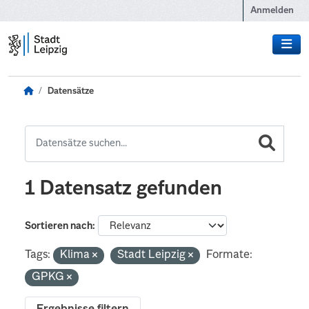
Zum Hauptinhalt wechseln
Anmelden
Datensätze
1 Datensatz gefunden
Sortieren nach
Tags:
Klima
Stadt Leipzig
Formate:
GPKG