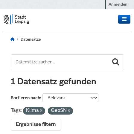
Zum Hauptinhalt wechseln
Anmelden
Datensätze
1 Datensatz gefunden
Sortieren nach
Tags:
Klima
GeoSN
Ergebnisse filtern