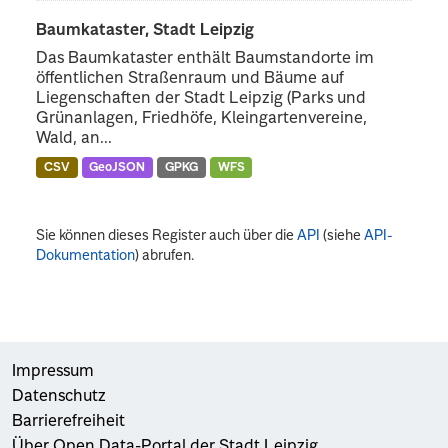
Baumkataster, Stadt Leipzig
Das Baumkataster enthält Baumstandorte im
öffentlichen Straßenraum und Bäume auf
Liegenschaften der Stadt Leipzig (Parks und
Grünanlagen, Friedhöfe, Kleingartenvereine,
Wald, an...
CSV
GeoJSON
GPKG
WFS
Sie können dieses Register auch über die
API
(siehe
API-
Dokumentation
) abrufen.
Impressum
Datenschutz
Barrierefreiheit
Über Open Data-Portal der Stadt Leipzig