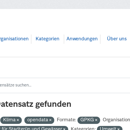
rganisationen
Kategorien
Anwendungen
Über uns
Datensatz gefunden
Klima
opendata
Formate:
GPKG
Organisatio
 für Stadtgrün und Gewässer
Kategorien:
Umwelt