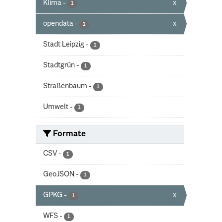
Klima
-
x
1
opendata
-
x
1
Stadt Leipzig
-
1
Stadtgrün
-
1
Straßenbaum
-
1
Umwelt
-
1
Formate
CSV
-
1
GeoJSON
-
1
GPKG
-
x
1
WFS
-
1