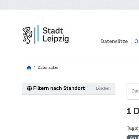
Zum Hauptinhalt wechseln
Datensätze
O
Datensätze
Filtern nach Standort
Löschen
1 
Tags:
Amt