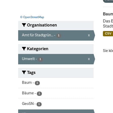
Baum
© OpenStreetMap
Das 
Organisationen
Stadt
CSV
Amt für Stadtgrün...
-
x
1
Kategorien
Sie kö
Umwelt
-
x
1
Tags
Baum
-
1
Bäume
-
1
GeoSN
-
1