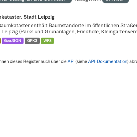
kataster, Stadt Leipzig
Baumkataster enthält Baumstandorte im öffentlichen Straß
 Leipzig (Parks und Grünanlagen, Friedhöfe, Kleingartenverei
GeoJSON
GPKG
WFS
nnen dieses Register auch über die
API
(siehe
API-Dokumentation
) abr