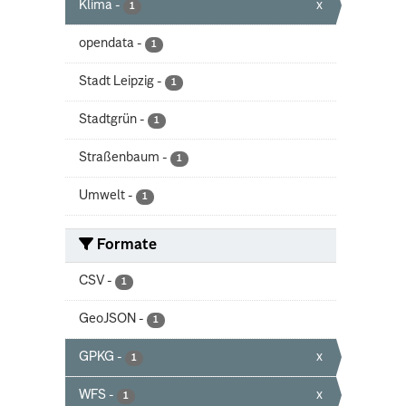
Klima
-
x
1
opendata
-
1
Stadt Leipzig
-
1
Stadtgrün
-
1
Straßenbaum
-
1
Umwelt
-
1
Formate
CSV
-
1
GeoJSON
-
1
GPKG
-
x
1
WFS
-
x
1