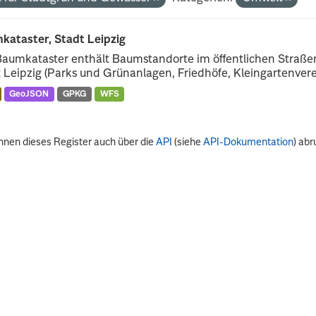
kataster, Stadt Leipzig
Baumkataster enthält Baumstandorte im öffentlichen Straß
 Leipzig (Parks und Grünanlagen, Friedhöfe, Kleingartenverei
GeoJSON
GPKG
WFS
nnen dieses Register auch über die
API
(siehe
API-Dokumentation
) abr