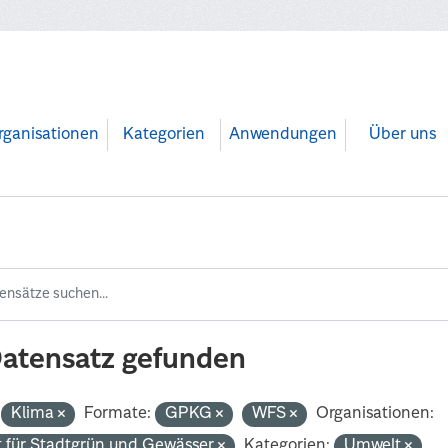
rganisationen
Kategorien
Anwendungen
Über uns
Datensatz gefunden
Klima
Formate:
GPKG
WFS
Organisationen:
 für Stadtgrün und Gewässer
Kategorien:
Umwelt