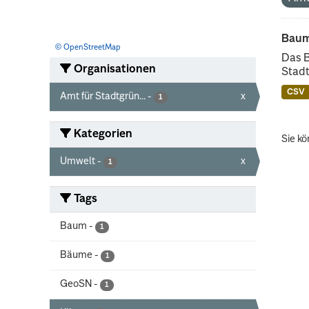
Baum
© OpenStreetMap
Das 
Organisationen
Stadt
CSV
Amt für Stadtgrün...
-
x
1
Kategorien
Sie kö
Umwelt
-
x
1
Tags
Baum
-
1
Bäume
-
1
GeoSN
-
1