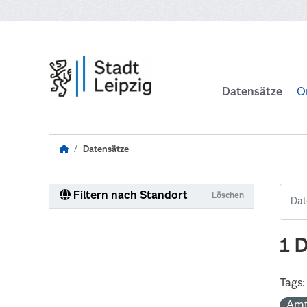
Zum Hauptinhalt wechseln
Datensätze
O
Datensätze
Filtern nach Standort
Löschen
1 
Tags:
Amt