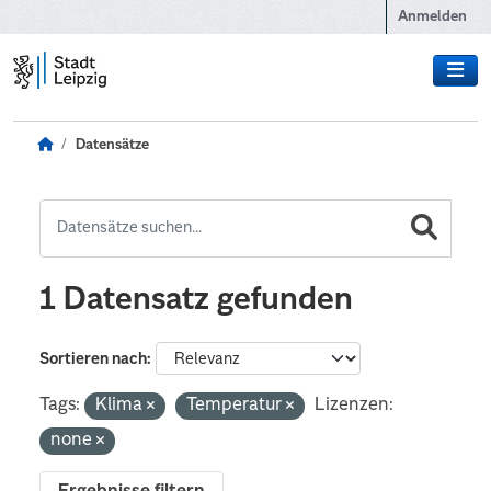
Zum Hauptinhalt wechseln
Anmelden
Datensätze
1 Datensatz gefunden
Sortieren nach
Tags:
Klima
Temperatur
Lizenzen:
none