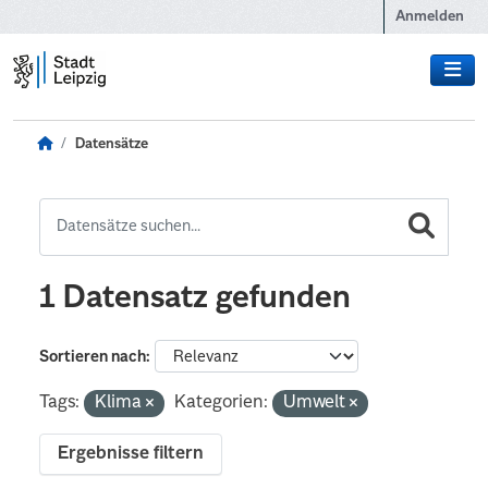
Zum Hauptinhalt wechseln
Anmelden
Datensätze
1 Datensatz gefunden
Sortieren nach
Tags:
Klima
Kategorien:
Umwelt
Ergebnisse filtern