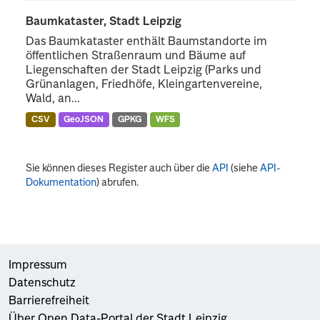
Baumkataster, Stadt Leipzig
Das Baumkataster enthält Baumstandorte im
öffentlichen Straßenraum und Bäume auf
Liegenschaften der Stadt Leipzig (Parks und
Grünanlagen, Friedhöfe, Kleingartenvereine,
Wald, an...
CSV
GeoJSON
GPKG
WFS
Sie können dieses Register auch über die
API
(siehe
API-
Dokumentation
) abrufen.
Impressum
Datenschutz
Barrierefreiheit
Über Open Data-Portal der Stadt Leipzig