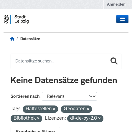
Zum Hauptinhalt wechseln
Anmelden
Datensätze
Keine Datensätze gefunden
Sortieren nach
Tags:
Haltestellen
Geodaten
Bibliothek
Lizenzen:
dl-de-by-2.0