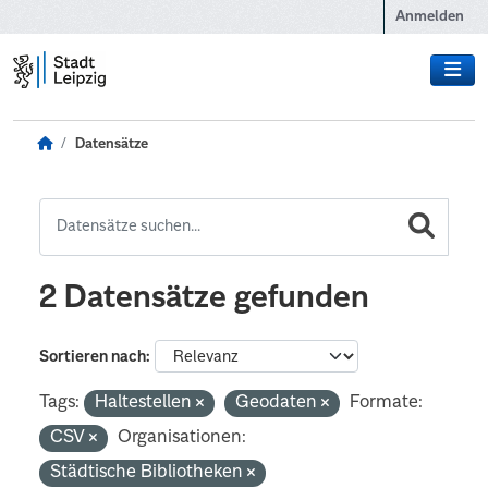
Zum Hauptinhalt wechseln
Anmelden
Datensätze
2 Datensätze gefunden
Sortieren nach
Tags:
Haltestellen
Geodaten
Formate:
CSV
Organisationen:
Städtische Bibliotheken