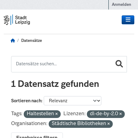
Zum Hauptinhalt wechseln
Anmelden
Datensätze
1 Datensatz gefunden
Sortieren nach
Tags:
Haltestellen
Lizenzen:
dl-de-by-2.0
Organisationen:
Städtische Bibliotheken