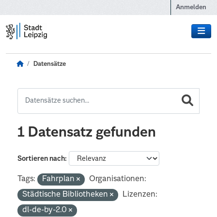
Zum Hauptinhalt wechseln
Anmelden
Datensätze
1 Datensatz gefunden
Sortieren nach
Tags:
Fahrplan
Organisationen:
Städtische Bibliotheken
Lizenzen:
dl-de-by-2.0