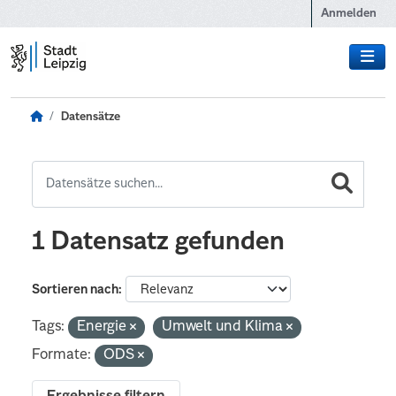
Zum Hauptinhalt wechseln
Anmelden
Datensätze
1 Datensatz gefunden
Sortieren nach
Tags:
Energie
Umwelt und Klima
Formate:
ODS