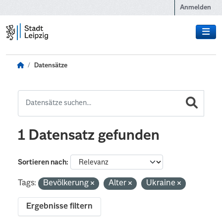
Zum Hauptinhalt wechseln
Anmelden
Datensätze
1 Datensatz gefunden
Sortieren nach
Tags:
Bevölkerung
Alter
Ukraine
Ergebnisse filtern