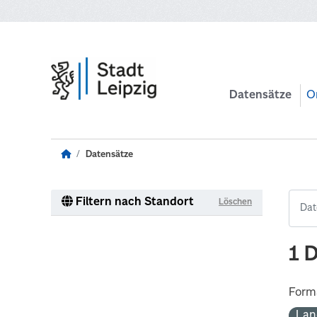
Zum Hauptinhalt wechseln
Datensätze
O
Datensätze
Filtern nach Standort
Löschen
1 
Form
Lan