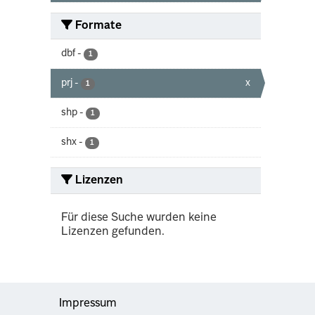
Formate
dbf
-
1
prj
-
x
1
shp
-
1
shx
-
1
Lizenzen
Für diese Suche wurden keine
Lizenzen gefunden.
Impressum