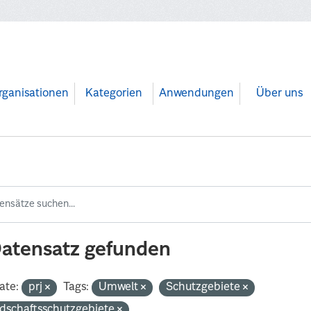
rganisationen
Kategorien
Anwendungen
Über uns
Datensatz gefunden
ate:
prj
Tags:
Umwelt
Schutzgebiete
dschaftsschutzgebiete