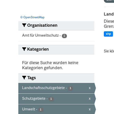
Land
© OpenStreetMap
Diese
Organisationen
Grenz
shp
Amt für Umweltschutz
-
1
Kategorien
Sie kö
Für diese Suche wurden keine
Kategorien gefunden.
Tags
Landschaftsschutzgebiete
-
x
1
Schutzgebiete
-
x
1
Umwelt
-
x
1