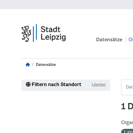
Zum Hauptinhalt wechseln
Datensätze
O
Datensätze
Filtern nach Standort
Löschen
1 
Organ
Lan