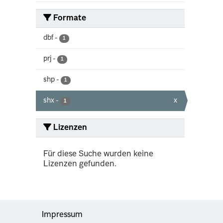
Formate
dbf
-
1
prj
-
1
shp
-
1
shx
-
x
1
Lizenzen
Für diese Suche wurden keine
Lizenzen gefunden.
Impressum