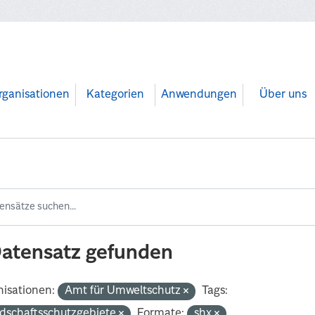
rganisationen
Kategorien
Anwendungen
Über uns
Datensatz gefunden
isationen:
Amt für Umweltschutz
Tags:
dschaftsschutzgebiete
Formate:
shx