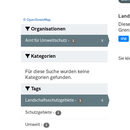
Land
© OpenStreetMap
Diese
Organisationen
Grenz
shp
Amt für Umweltschutz
-
x
1
Kategorien
Sie kö
Für diese Suche wurden keine
Kategorien gefunden.
Tags
Landschaftsschutzgebiete
-
x
1
Schutzgebiete
-
1
Umwelt
-
1