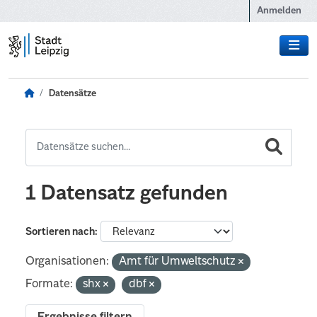
Zum Hauptinhalt wechseln
Anmelden
Datensätze
1 Datensatz gefunden
Sortieren nach
Organisationen:
Amt für Umweltschutz
Formate:
shx
dbf