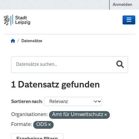
Zum Hauptinhalt wechseln
Anmelden
Datensätze
1 Datensatz gefunden
Sortieren nach
Organisationen:
Amt für Umweltschutz
Formate:
ODS