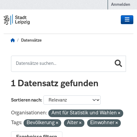
Zum Hauptinhalt wechseln
Anmelden
Datensätze
1 Datensatz gefunden
Sortieren nach
Organisationen:
Amt für Statistik und Wahlen
Tags:
Bevölkerung
Alter
Einwohner