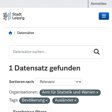
Zum Hauptinhalt wechseln
Anmelden
Datensätze
1 Datensatz gefunden
Sortieren nach
Organisationen:
Amt für Statistik und Wahlen
Tags:
Bevölkerung
Ausländer