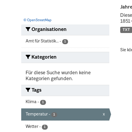
Jahr
Diese
© OpenStreetMap
1851-
Organisationen
TXT
Amt für Statistik...
-
1
Sie kö
Kategorien
Für diese Suche wurden keine
Kategorien gefunden.
Tags
Klima
-
1
Temperatur
-
x
1
Wetter
-
1