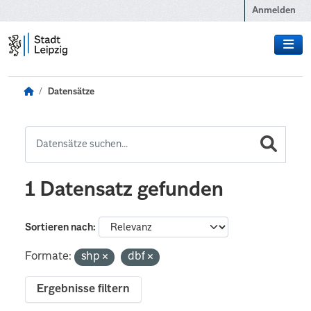
Zum Hauptinhalt wechseln
Anmelden
Datensätze
1 Datensatz gefunden
Sortieren nach
Formate:
shp
dbf
Ergebnisse filtern