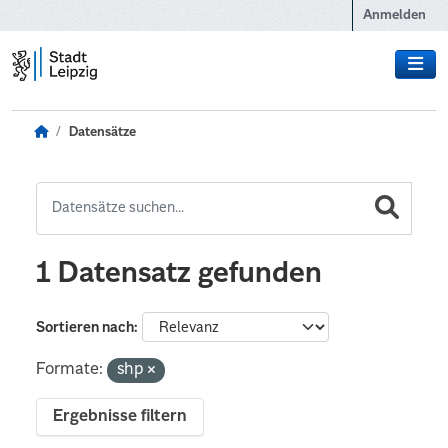
Zum Hauptinhalt wechseln
Anmelden
Datensätze
1 Datensatz gefunden
Sortieren nach
Formate:
shp
Ergebnisse filtern