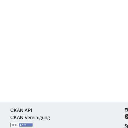
E
CKAN API
CKAN Vereinigung
S