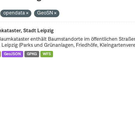
opendata
GeoSN
kataster, Stadt Leipzig
Baumkataster enthält Baumstandorte im öffentlichen Straß
 Leipzig (Parks und Grünanlagen, Friedhöfe, Kleingartenverei
GeoJSON
GPKG
WFS