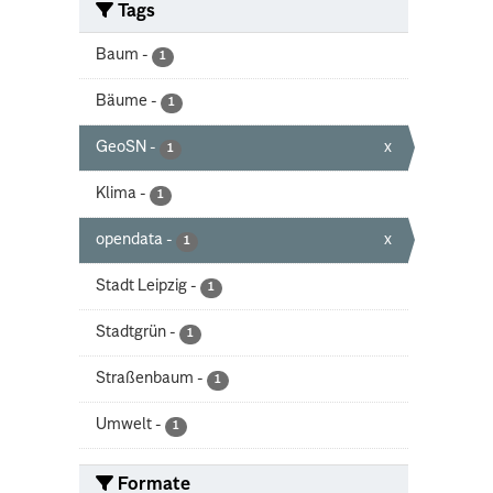
Tags
Baum
-
1
Bäume
-
1
GeoSN
-
x
1
Klima
-
1
opendata
-
x
1
Stadt Leipzig
-
1
Stadtgrün
-
1
Straßenbaum
-
1
Umwelt
-
1
Formate