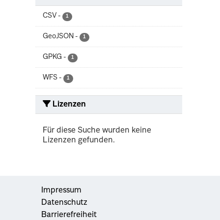
CSV
-
1
GeoJSON
-
1
GPKG
-
1
WFS
-
1
Lizenzen
Für diese Suche wurden keine
Lizenzen gefunden.
Impressum
Datenschutz
Barrierefreiheit