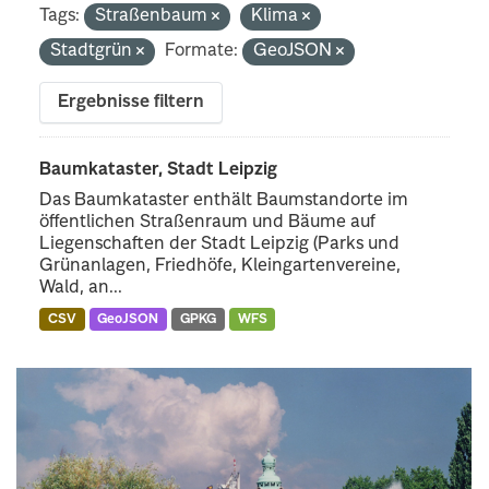
Tags:
Straßenbaum
Klima
Stadtgrün
Formate:
GeoJSON
Ergebnisse filtern
Baumkataster, Stadt Leipzig
Das Baumkataster enthält Baumstandorte im
öffentlichen Straßenraum und Bäume auf
Liegenschaften der Stadt Leipzig (Parks und
Grünanlagen, Friedhöfe, Kleingartenvereine,
Wald, an...
CSV
GeoJSON
GPKG
WFS