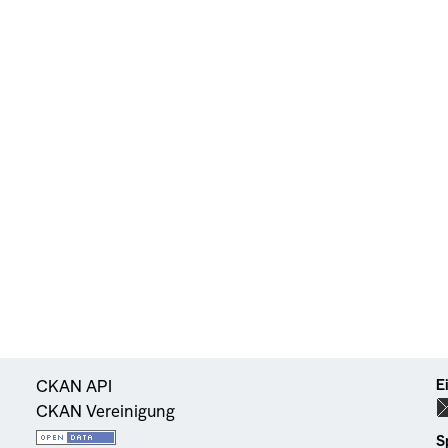
E
CKAN API
CKAN Vereinigung
S