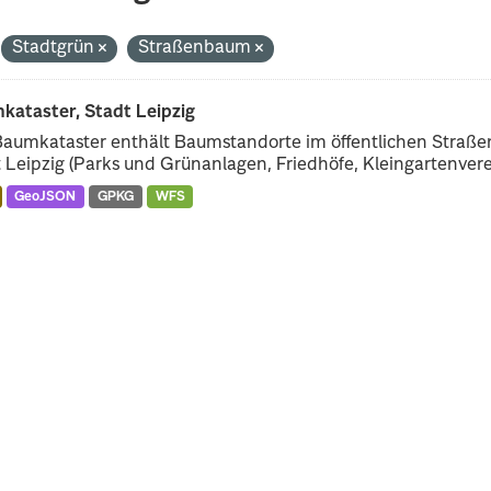
Stadtgrün
Straßenbaum
kataster, Stadt Leipzig
Baumkataster enthält Baumstandorte im öffentlichen Straß
 Leipzig (Parks und Grünanlagen, Friedhöfe, Kleingartenverei
GeoJSON
GPKG
WFS