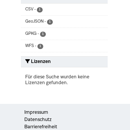
CSV
-
1
GeoJSON
-
1
GPKG
-
1
WFS
-
1
Lizenzen
Für diese Suche wurden keine
Lizenzen gefunden.
Impressum
Datenschutz
Barrierefreiheit