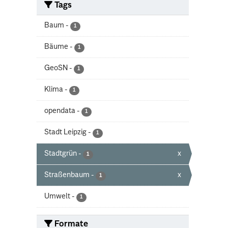
Tags
Baum
-
1
Bäume
-
1
GeoSN
-
1
Klima
-
1
opendata
-
1
Stadt Leipzig
-
1
Stadtgrün
-
x
1
Straßenbaum
-
x
1
Umwelt
-
1
Formate