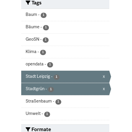
Tags
Baum
-
1
Bäume
-
1
GeoSN
-
1
Klima
-
1
opendata
-
1
Stadt Leipzig
-
x
1
Stadtgrün
-
x
1
Straßenbaum
-
1
Umwelt
-
1
Formate