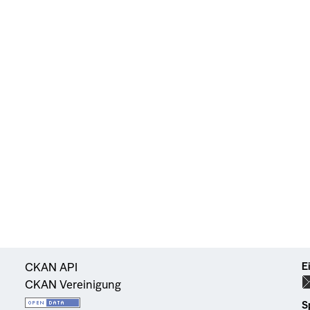
E
CKAN API
CKAN Vereinigung
S