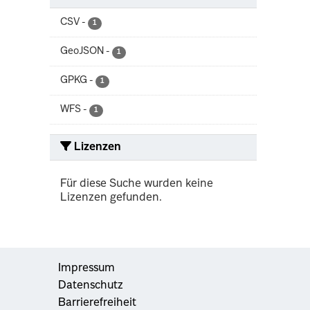
CSV
-
1
GeoJSON
-
1
GPKG
-
1
WFS
-
1
Lizenzen
Für diese Suche wurden keine
Lizenzen gefunden.
Impressum
Datenschutz
Barrierefreiheit