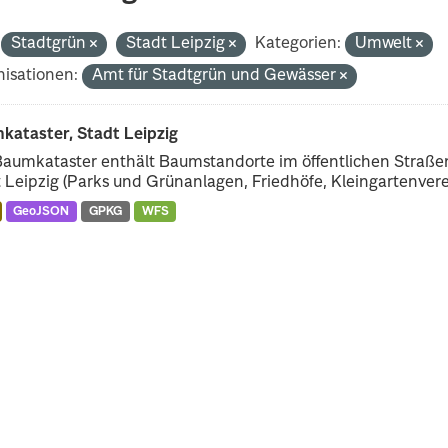
Stadtgrün
Stadt Leipzig
Kategorien:
Umwelt
isationen:
Amt für Stadtgrün und Gewässer
kataster, Stadt Leipzig
Baumkataster enthält Baumstandorte im öffentlichen Straß
 Leipzig (Parks und Grünanlagen, Friedhöfe, Kleingartenverei
GeoJSON
GPKG
WFS