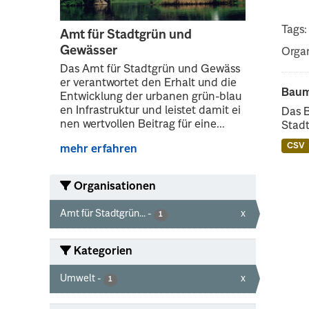
Tags:
Amt für Stadtgrün und
Gewässer
Organ
Das Amt für Stadtgrün und Gewäss
er verantwortet den Erhalt und die
Baum
Entwicklung der urbanen grün-blau
en Infrastruktur und leistet damit ei
Das 
nen wertvollen Beitrag für eine...
Stadt
CSV
mehr erfahren
Organisationen
Amt für Stadtgrün...
-
x
1
Kategorien
Umwelt
-
x
1