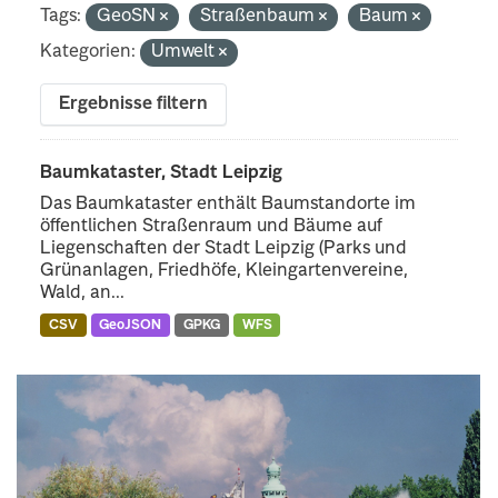
Tags:
GeoSN
Straßenbaum
Baum
Kategorien:
Umwelt
Ergebnisse filtern
Baumkataster, Stadt Leipzig
Das Baumkataster enthält Baumstandorte im
öffentlichen Straßenraum und Bäume auf
Liegenschaften der Stadt Leipzig (Parks und
Grünanlagen, Friedhöfe, Kleingartenvereine,
Wald, an...
CSV
GeoJSON
GPKG
WFS