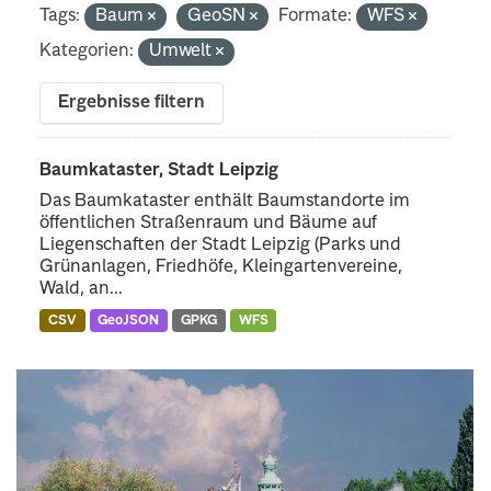
Tags:
Baum
GeoSN
Formate:
WFS
Kategorien:
Umwelt
Ergebnisse filtern
Baumkataster, Stadt Leipzig
Das Baumkataster enthält Baumstandorte im
öffentlichen Straßenraum und Bäume auf
Liegenschaften der Stadt Leipzig (Parks und
Grünanlagen, Friedhöfe, Kleingartenvereine,
Wald, an...
CSV
GeoJSON
GPKG
WFS