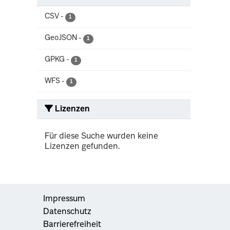
CSV
-
1
GeoJSON
-
1
GPKG
-
1
WFS
-
1
Lizenzen
Für diese Suche wurden keine
Lizenzen gefunden.
Impressum
Datenschutz
Barrierefreiheit