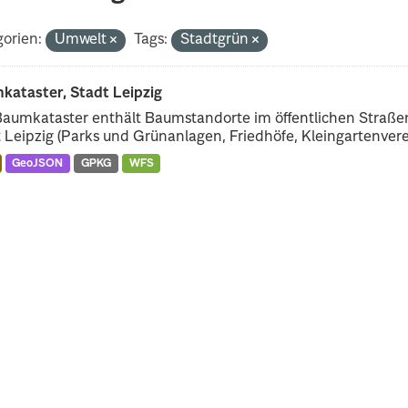
orien:
Umwelt
Tags:
Stadtgrün
kataster, Stadt Leipzig
Baumkataster enthält Baumstandorte im öffentlichen Straß
 Leipzig (Parks und Grünanlagen, Friedhöfe, Kleingartenverei
GeoJSON
GPKG
WFS