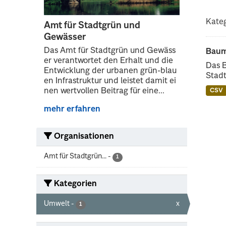
Kateg
Amt für Stadtgrün und
Gewässer
Das Amt für Stadtgrün und Gewäss
Baum
er verantwortet den Erhalt und die
Das 
Entwicklung der urbanen grün-blau
Stadt
en Infrastruktur und leistet damit ei
nen wertvollen Beitrag für eine...
CSV
mehr erfahren
Organisationen
Amt für Stadtgrün...
-
1
Kategorien
Umwelt
-
x
1