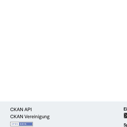
E
CKAN API
CKAN Vereinigung
S