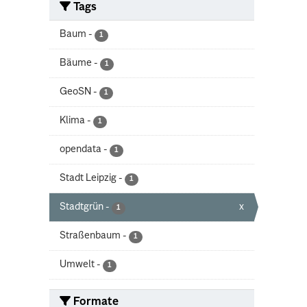
Tags
Baum
-
1
Bäume
-
1
GeoSN
-
1
Klima
-
1
opendata
-
1
Stadt Leipzig
-
1
Stadtgrün
-
x
1
Straßenbaum
-
1
Umwelt
-
1
Formate