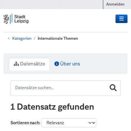
Zum Hauptinhalt wechseln
Anmelden
Kategorien
Internationale Themen
Datensätze
Über uns
1 Datensatz gefunden
Sortieren nach