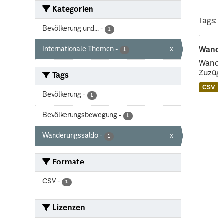
Kategorien
Tags:
Bevölkerung und...
-
1
Internationale Themen
-
x
Wand
1
Wande
Zuzüg
Tags
CSV
Bevölkerung
-
1
Bevölkerungsbewegung
-
1
Wanderungssaldo
-
x
1
Formate
CSV
-
1
Lizenzen