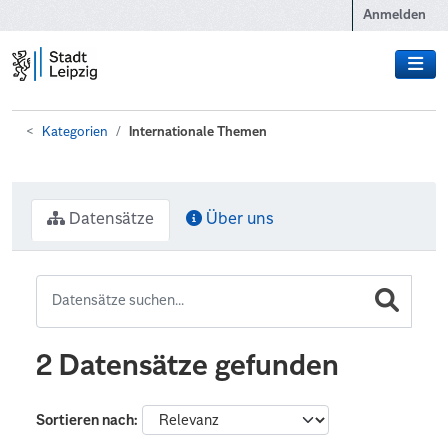
Zum Hauptinhalt wechseln
Anmelden
Kategorien
Internationale Themen
Datensätze
Über uns
2 Datensätze gefunden
Sortieren nach