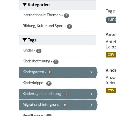
Kategorien
Tags:
Internationale Themen
-
2
Kin
Bildung, Kultur und Sport
-
1
Ante
Tags
Antei
Leipz
Kinder
-
2
CSV
Kinderbetreuung
-
2
Kinde
Kindergarten
-
x
2
Anzah
freie
Kinderkrippe
-
2
CSV
Kindertageseinrichtung
-
x
2
Migrationshintergrund
-
x
2
Bevölkerung
-