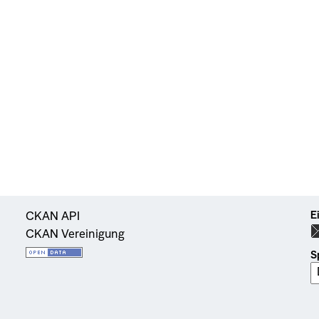
E
CKAN API
CKAN Vereinigung
S