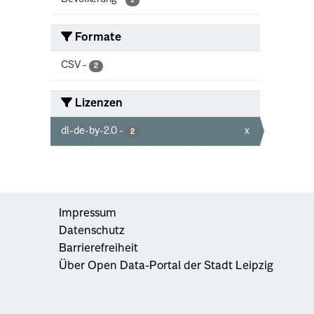
1
Formate
CSV
-
2
Lizenzen
dl-de-by-2.0
-
x
2
Impressum
Datenschutz
Barrierefreiheit
Über Open Data-Portal der Stadt Leipzig